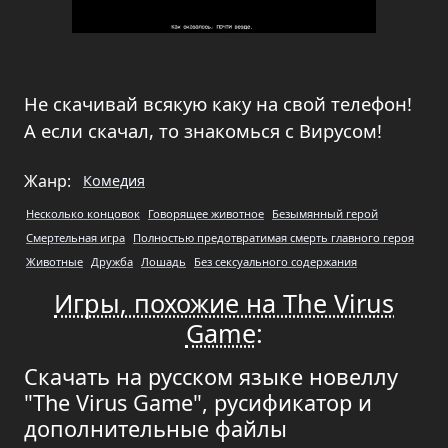
Не скачивай всякую каку на свой телефон!
А если скачал, то знакомься с Вирусом!
Жанр:
Комедия
Несколько концовок
Говорящее животное
Безымянный герой
Смертельная игра
Полностью предотвратимая смерть главного героя
Животные
Дружба
Лошадь
Без сексуального содержания
Игры, похожие на The Virus
Game
:
Скачать на русском языке новеллу
"The Virus Game", русификатор и
дополнительные файлы