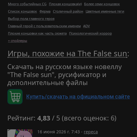
Много событийных CG
Плохая концовка(и)
Более семи концовок
Список концовок
Ферма
Столичный район
Цветные именные теги
Выбор пола главного героя
Главный герой с пользовательским именем
ADV
Плохие концовки как часть сюжета
Психологический хоррор
+ спойлеры
Игры, похожие на The False sun
:
Скачать на русском языке новеллу
"The False sun", русификатор и
дополнительные файлы
Купить/скачать на официальном сайте
Рейтинг:
4,83
/ 5 (всего оценок: 6)
16 июня 2026 г. 7:43 -
repeca