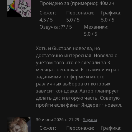
Пройдено за (примерно): 40мин
Сюжет:
Персонажи:
Графика:
4,5 / 5
5,0 / 5
5,0 / 5
Озвучка: ?? / 5
Механики:
5,0 / 5
Хоть и быстрая новелла, но
достаточно интересная. Новелла с
учётом того что ее сделали за 3
месяца - неплохая. Есть мини игра с
заданиями по ферме и много
различных выборов от которых
зависит концовка. Автор планирует
делать длс и вторую часть. Советую
пройти если фанат Яндере гг новелл.
30 июня 2026 г. 21:29 -
Sayana
Сюжет:
Персонажи:
Графика: