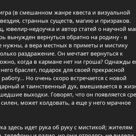
 игра (в смешанном жанре квеста и визуальной
звездия, странных существ, магию и призраков.
 ювелир-недоучка и автор статей о научной ма
рь вынужден вернуться обратно на родину - в
не нужны, а вера местных в приметы и мистику
только раздражение. Он мечтает вернуться к
ожно, когда в кармане нет ни гроша? Однажды е
 него браслет, подарок для своей прекрасной
 работу... Но очень скоро встречается с новой
ндарный и таинственный дух, вмешивается в жиз
шедшие выходки. Говорят, что он появляется ср
н силен, может колдовать, а еще у него мрачное
ка здесь идет рука об руку с мистикой; жителям
о, телефоны и радио, но они отродясь не видели