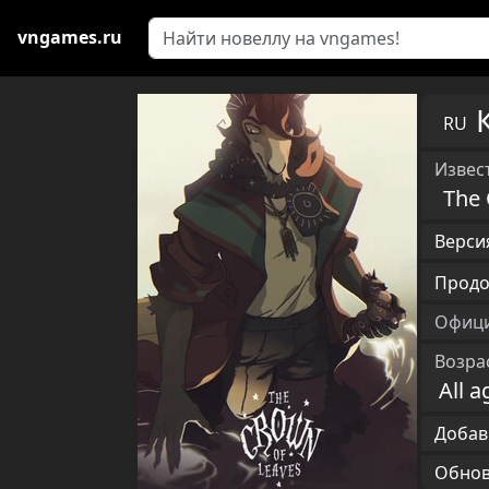
vngames.ru
RU
Извест
The 
Версия
Продо
Офици
Возра
All a
Добав
Обновл