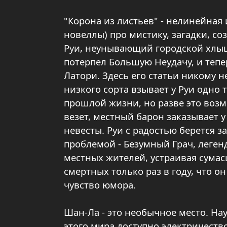
"Корона из листьев" - нелинейная
новеллы) про мистику, загадки, со
Руи, неунывающий городской хлыщ,
потерпел Большую Неудачу, и тепе
Латори. Здесь его статьи никому 
низкого сорта взывает у Руи одно 
прошлой жизни, но разве это возм
везет, местный барон заказывает у
невесты. Руи с радостью берется за
проблемой - Безумный Грач, леге
местных жителей, устраивая сумас
смертных только раз в году, что о
чувство юмора.
Шан-Ла - это необычное место. Нау
этого мира доступно электричеств