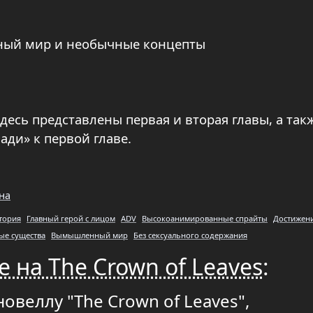
ный мир и необычные концепты
здесь представлены первая и вторая главы, а так
ди» к первой главе.
на
тория
Главный герой с лицом
ADV
Высокоанимированные спрайты
Достижен
е существа
Вымышленный мир
Без сексуального содержания
 на The Crown of Leaves
:
овеллу "The Crown of Leaves",