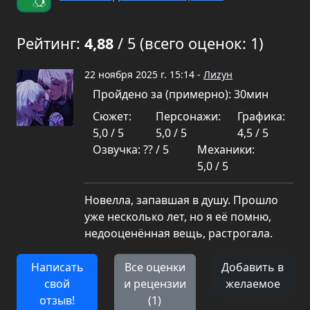
Рейтинг:
4,88
/ 5 (всего оценок: 1)
22 ноября 2025 г. 15:14 -
Лиzун
Пройдено за (примерно): 30мин
Сюжет:
Персонажи:
Графика:
5,0 / 5
5,0 / 5
4,5 / 5
Озвучка: ?? / 5
Механики:
5,0 / 5
Новелла, запавшая в душу. Прошло
уже несколько лет, но я её помню,
недооценённая вещь, растрогала.
Написать
Все оценки
Добавить в
свой
и рецензии
желаемое
отзыв!
(1)