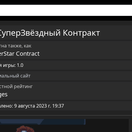
СуперЗвёздный Контракт
на также, как
rStar Contract
 игры: 1.0
альный сайт
стной рейтинг
ges
ено: 9 августа 2023 г. 19:37