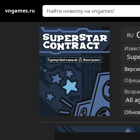
vngames.ru
RU
Извест
Supe
Версия
Офици
Возра
All a
Обновл