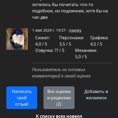
хотелось бы почитать что-то
подобное, но подлиннее, хотя бы на
час-два
1 мая 2024 г. 19:57 -
пхилку
Сюжет:
Персонажи:
Графика:
4,0 / 5
3,5 / 5
4,5 / 5
Озвучка: ?? / 5
Механики:
5,0 / 5
Пользователь не оставил
комментарий к своей оценке
Написать
Все оценки
Добавить в
свой
и рецензии
желаемое
отзыв!
(2)
К списку всех новелл