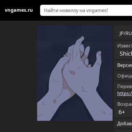
vngames.ru
JP/R
Извест
Shic
Версия
Офици
Перев
https:
Возра
6+
Добав