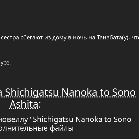
 сестра сбегают из дому в ночь на Танабата(у), ч
усе.
 Shichigatsu Nanoka to Sono
Ashita
:
новеллу "Shichigatsu Nanoka to Sono
ополнительные файлы