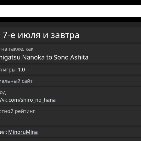
7-е июля и завтра
U
на также, как
higatsu Nanoka to Sono Ashita
 игры: 1.0
альный сайт
од
//vk.com/shiro_no_hana
стной рейтинг
ил:
MinoruMina