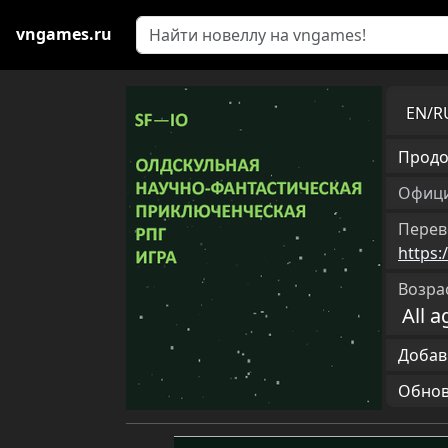
vngames.ru
EN/
Продо
Офици
Перев
https:
Возра
All a
Добав
Обновл