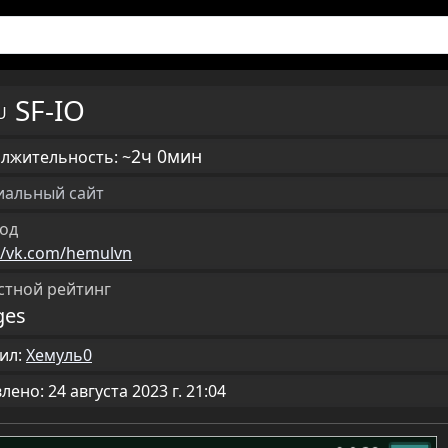
SF-IO
RU
2ч 0мин
лжительность: ~
альный сайт
од
//vk.com/hemulvn
стной рейтинг
ges
ил:
Хемуль0
ено: 24 августа 2023 г. 21:04