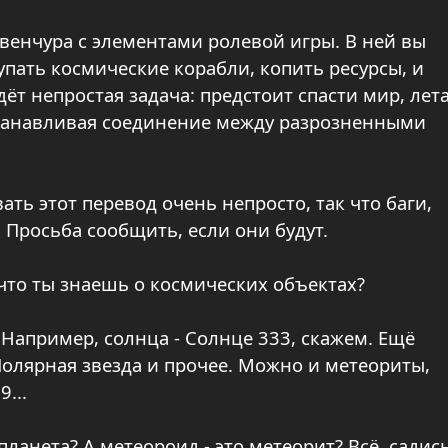
венчура с элементами ролевой игры. В ней вы
упать космические корабли, копить ресурсы, и
дёт непростая задача: предстоит спасти мир, лет
станавливая соединение между разрозненными
ть этот перевод очень непросто, так что баги,
Просьба сообщить, если они будут.
, что ты знаешь о космических объектах?
 Например, солнца - Солнце 333, скажем. Ещё
Полярная звезда и прочее. Можно и метеориты,
...
 планета? А метеороид - это метеорит? Всё, садись