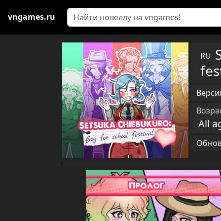
vngames.ru
RU
fes
Версия
Возра
All a
Обновл