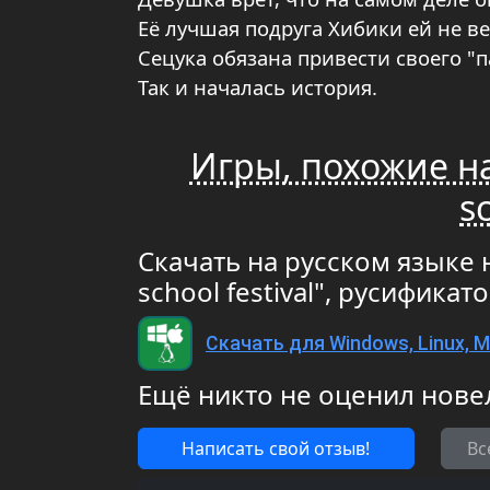
Её лучшая подруга Хибики ей не в
Сецука обязана привести своего "п
Так и началась история.
Игры, похожие на
sc
Скачать на русском языке н
school festival", русифик
Скачать для Windows, Linux, 
Ещё никто не оценил нове
Написать свой отзыв!
Вс