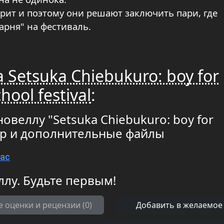
ерит и поэтому они решают заключить пари, где
арня" на фестиваль.
 Setsuka Chiebukuro: boy for
hool festival
:
овеллу "Setsuka Chiebukuro: boy for
атор и дополнительные файлы
Mac
ллу. Будьте первым!
е оценки и рецензии (0)
Добавить в желаемое