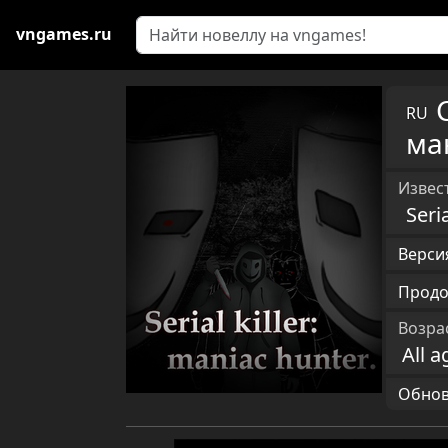
vngames.ru
RU
ма
Извест
Seri
Версия
Продо
Возра
All a
Обновл