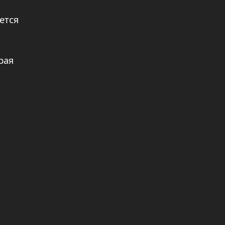
ется
рая