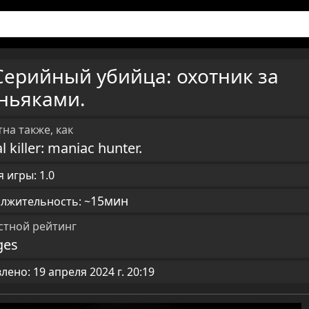
Серийный убийца: охотник за
ньяками.
на также, как
al killer: maniac hunter.
 игры: 1.0
15мин
лжительность: ~
стной рейтинг
ges
ено: 19 апреля 2024 г. 20:19