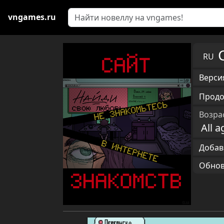
vngames.ru
RU
Версия
Продо
Возра
All a
Добав
Обновл