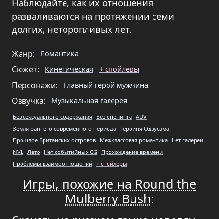
Наблюдайте, как их отношения
разваливаются на протяжении семи
долгих, неторопливых лет.
Жанр:
Романтика
Сюжет:
Кинетическая
+ спойлеры
Персонажи:
Главный герой мужчина
Озвучка:
Музыкальная галерея
Без сексуального содержания
Без опенинга
ADV
Земля раннего современного периода
Героиня Одзусама
Прошлое Британских островов
Межклассовая романтика
Нет галереи
NVL
Лето
Нет событийных CG
Прохождение времени
Проблемы взаимоотношений
+ спойлеры
Игры, похожие на Round the
Mulberry Bush
: