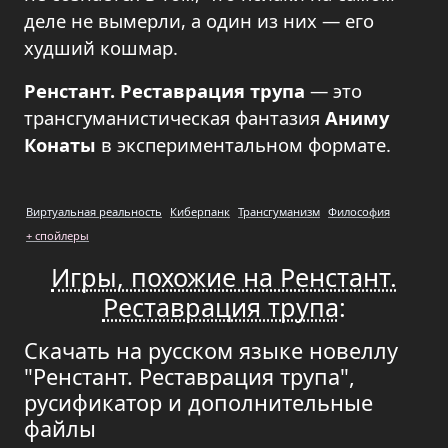
деле не вымерли, а один из них — его
худший кошмар.
Ренстант. Реставрация трупа
—
это
трансгуманистическая фантазия
Аниму
Конаты
в экспериментальном формате.
Виртуальная реальность
Киберпанк
Трансгуманизм
Философия
+ спойлеры
Игры, похожие на Ренстант.
Реставрация трупа
:
Скачать на русском языке новеллу
"Ренстант. Реставрация трупа",
русификатор и дополнительные
файлы