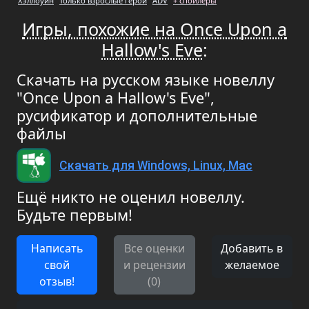
Хэллоуин
Только взрослые герои
ADV
+ спойлеры
Игры, похожие на Once Upon a
Hallow's Eve
:
Скачать на русском языке новеллу
"Once Upon a Hallow's Eve",
русификатор и дополнительные
файлы
Скачать для Windows, Linux, Mac
Ещё никто не оценил новеллу.
Будьте первым!
Написать
Все оценки
Добавить в
свой
и рецензии
желаемое
отзыв!
(0)