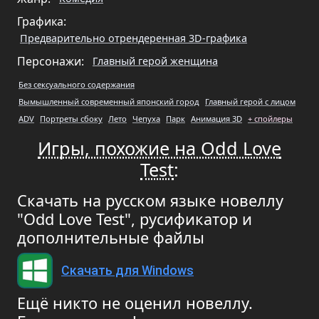
Графика:
Предварительно отрендеренная 3D-графика
Персонажи:
Главный герой женщина
Без сексуального содержания
Вымышленный современный японский город
Главный герой с лицом
ADV
Портреты сбоку
Лето
Чепуха
Парк
Анимация 3D
+ спойлеры
Игры, похожие на Odd Love
Test
:
Скачать на русском языке новеллу
"Odd Love Test", русификатор и
дополнительные файлы
Скачать для Windows
Ещё никто не оценил новеллу.