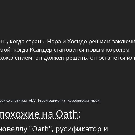
ны, когда страны Нора и Хосидо решили заключ
омой, когда Ксандер становится новым королем
ожалением, он должен решить: он останется ил
рой со спрайтом
ADV
Герой-одиночка
Королевский герой
похожие на Oath
:
новеллу "Oath", русификатор и