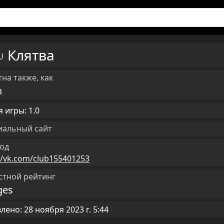
Клятва
RU
на также, как
h
 игры: 1.0
альный сайт
од
//vk.com/club155401253
стной рейтинг
ges
ено: 28 ноября 2023 г. 5:44