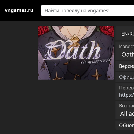
vngames.ru
EN/
Извест
Oat
Версия
Офици
Перев
https:
Возра
All a
Обновл