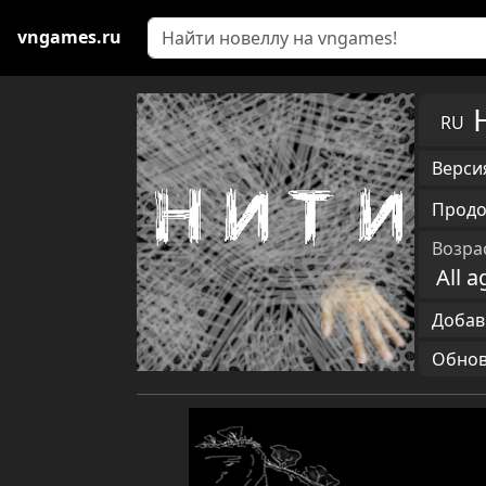
vngames.ru
RU
Версия
Продо
Возра
All a
Добав
Обновл