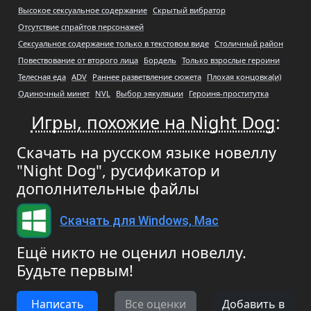
Высокое сексуальное содержание
Скрытый вибратор
Отсутствие спрайтов персонажей
Сексуальное содержание только в текстовом виде
Столичный район
Повествование от второго лица
Бордель
Только взрослые героини
Телесная еда
ADV
Раннее разветвление сюжета
Плохая концовка(и)
Одиночный минет
NVL
Выбор эякуляции
Героиня-проститутка
Игры, похожие на Night Dog
:
Скачать на русском языке новеллу
"Night Dog", русификатор и
дополнительные файлы
Скачать для Windows, Mac
Ещё никто не оценил новеллу.
Будьте первым!
Написать
Все оценки
Добавить в