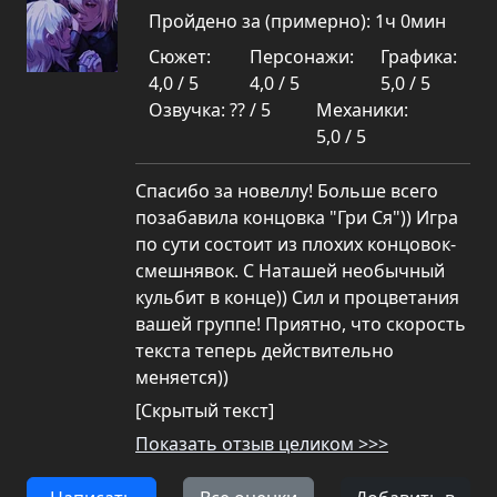
Пройдено за (примерно): 1ч 0мин
Сюжет:
Персонажи:
Графика:
4,0 / 5
4,0 / 5
5,0 / 5
Озвучка: ?? / 5
Механики:
5,0 / 5
Спасибо за новеллу! Больше всего
позабавила концовка "Гри Ся")) Игра
по сути состоит из плохих концовок-
смешнявок. С Наташей необычный
кульбит в конце)) Сил и процветания
вашей группе! Приятно, что скорость
текста теперь действительно
меняется))
[Скрытый текст]
Показать отзыв целиком >>>