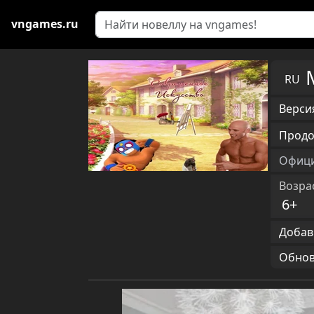
vngames.ru
RU
Версия
Продо
Офици
Возра
6+
Добав
Обновл