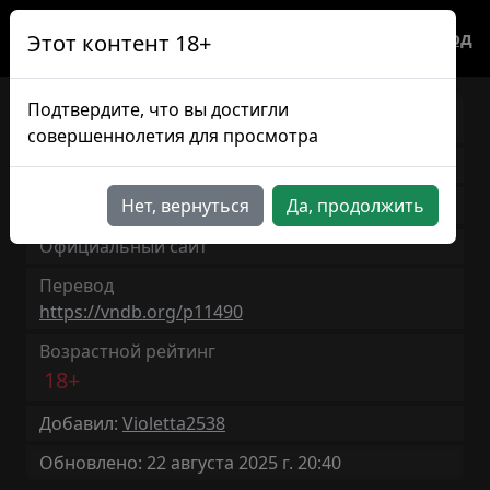
Вход
Этот контент 18+
Подтвердите, что вы достигли
Maelstrom
EN/RU
совершеннолетия для просмотра
Версия игры: 1.0
8ч 0мин
Нет, вернуться
Да, продолжить
Продолжительность: ~
Официальный сайт
Перевод
https://vndb.org/p11490
Возрастной рейтинг
18+
Добавил:
Violetta2538
Обновлено: 22 августа 2025 г. 20:40