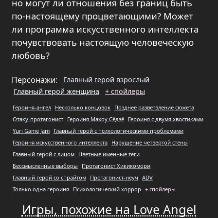
но могут ли отношения без границ быть
по-настоящему процветающими? Может
ли программа искусственного интеллекта
почувствовать настоящую человеческую
любовь?
Персонажи:
Главный герой взрослый
Главный герой женщина
+ спойлеры
Героиня-ангел
Несколько концовок
Позднее разветвление сюжета
Отаку-протагонист
Героиня Махоу Сёдзё
Героиня с двумя хвостиками
Yuri Game Jam
Главный герой с психологическими проблемами
Героиня искусственного интеллекта
Нарушение четвертой стены
Главный герой с лицом
Цветные именные теги
Бессмысленные выборы
Протагонист Хикикомори
Главный герой со спрайтом
Протагонист-неуч
ADV
Только одна героиня
Психологический хоррор
+ спойлеры
Игры, похожие на Love Angel