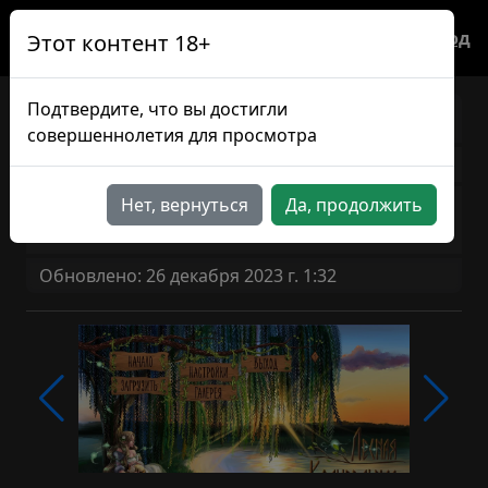
Вход
Этот контент 18+
Подтвердите, что вы достигли
Лесная Колыбельная
RU
совершеннолетия для просмотра
Версия игры: 1.0
Возрастной рейтинг
Нет, вернуться
Да, продолжить
18+
Обновлено: 26 декабря 2023 г. 1:32