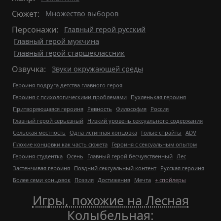
Сюжет:
Множество выборов
Персонажи:
Главный герой русский
Главный герой мужчина
Главный герой старшеклассник
Озвучка:
Звуки окружающей среды
Героиня подруга детства главного героя
Героиня с психологическими проблемами
Пухленькая героиня
Притворяющаяся героиня
Ревность
Философия
Россия
Главный герой серьезный
Низкий уровень сексуального содержания
Сельская местность
Одна истинная концовка
Голые спрайты
ADV
Плохие концовки как часть сюжета
Героиня с сексуальным опытом
Героиня студентка
Осень
Главный герой бесчувственный
Лес
Застенчивая героиня
Поздний сексуальный контент
Русская героиня
Более семи концовок
Поэзия
Достижения
Мечта
+ спойлеры
Игры, похожие на Лесная
Колыбельная
: