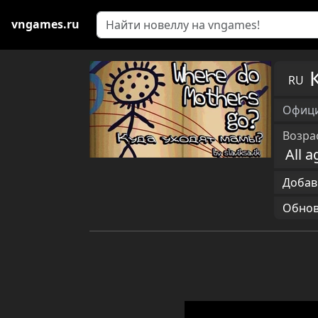
vngames.ru
RU
Офици
Возра
All a
Добав
Обновл