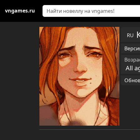
vngames.ru
RU
Версия
Возра
All a
Обновл