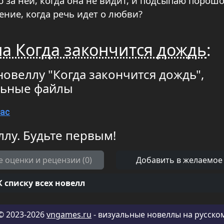
 за ней, когда она не видит, и подсыпаю порошо
ение, когда речь идет о любви?
а Когда закончится дождь
:
новеллу "Когда закончится дождь",
льные файлы
Mac
ллу. Будьте первым!
е оценки и рецензии (0)
Добавить в желаемое
К списку всех новелл
© 2023-2026
vngames.ru
- визуальные новеллы на русско