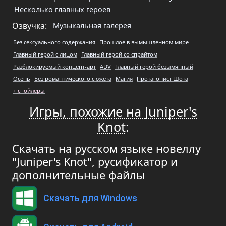
Несколько главных героев
Озвучка:
Музыкальная галерея
Без сексуального содержания
Прошлое в вымышленном мире
Главный герой с лицом
Главный герой со спрайтом
Разблокируемый концепт-арт
ADV
Главный герой безымянный
Осень
Без романтического сюжета
Магия
Протагонист Шота
+ спойлеры
Игры, похожие на Juniper's
Knot
:
Скачать на русском языке новеллу
"Juniper's Knot", русификатор и
дополнительные файлы
Скачать для Windows