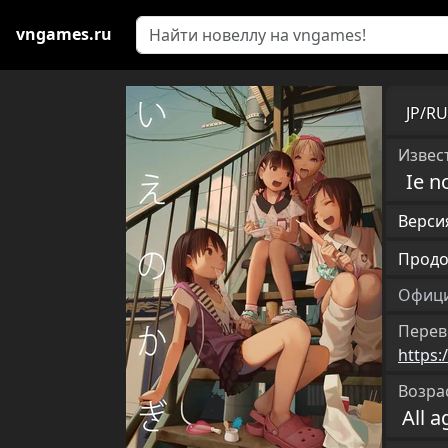
vngames.ru
JP/R
Извест
Ie n
Версия
Продо
Офици
Перев
https:
Возра
All a