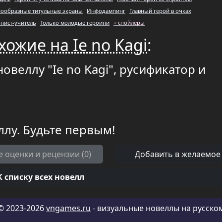
нообразные титульные экраны
Инфодампинг
Главный герой в очках
нист-учитель
Только молодые героини
+ спойлеры
хожие на Ie no Kagi
:
овеллу "Ie no Kagi", русификатор и
ллу. Будьте первым!
е оценки и рецензии (0)
Добавить в желаемое
К списку всех новелл
© 2023-2026
vngames.ru
- визуальные новеллы на русско