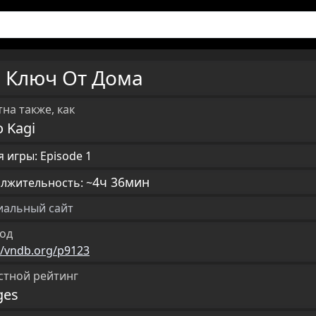
Ключ От Дома
U
на также, как
o Kagi
 игры: Episode 1
4ч 36мин
лжительность: ~
альный сайт
од
//vndb.org/p9123
стной рейтинг
ges