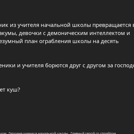
ник из учителя начальной школы превращается 
акумы, девочки с демоническим интеллектом и
безумный план ограбления школы на десять
ченики и учителя борются друг с другом за господ
ет куш?
ицом
Героиня-ученица начальной школы
Главный герой со спрайтом