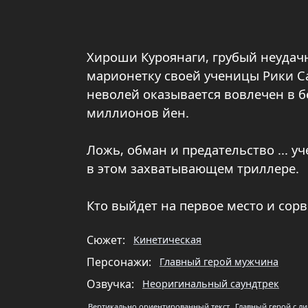
Хироши Куроянаги, грубый неудач
марионетку своей ученицы Рики С
неволей оказывается вовлечен в 
миллионов йен.
Ложь, обман и предательство ... у
в этом захватывающем триллере.
Кто выйдет на первое место и сорв
Сюжет:
Кинетическая
Персонажи:
Главный герой мужчина
Озвучка:
Неоригинальный саундтрек
Вертикально ориентированный текст
Главный герой с л