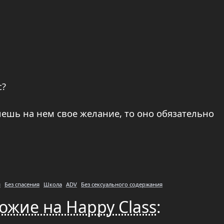
с?
шешь на нем свое желание, то оно обязательно
й
Без спасения
Школа
ADV
Без сексуального содержания
ожие на Happy Class
: