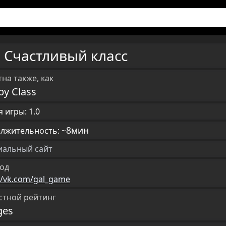
Счастливый класс
U
на также, как
y Class
 игры: 1.0
8мин
лжительность: ~
альный сайт
од
//vk.com/gal_game
стной рейтинг
ges