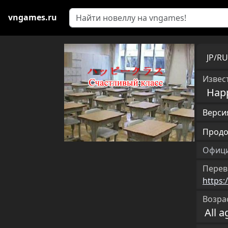
vngames.ru
JP/R
Извест
Happ
Версия
Продо
Офици
Перев
https:
Возра
All a