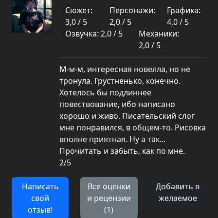
Сюжет:
Персонажи:
Графика:
3,0 / 5
2,0 / 5
4,0 / 5
Озвучка: 2,0 / 5
Механики:
2,0 / 5
М-м-м, интересная новелла, но не
тронула. Грустненько, конечно.
Хотелось бы подлиннее
повествование, ибо написано
хорошо и живо. Писательский слог
мне понравился, в общем-то. Рисовка
вполне приятная. Ну а так...
Прочитать и забыть, как по мне.
2/5
Написать
Все оценки
Добавить в
свой
и рецензии
желаемое
отзыв!
(1)