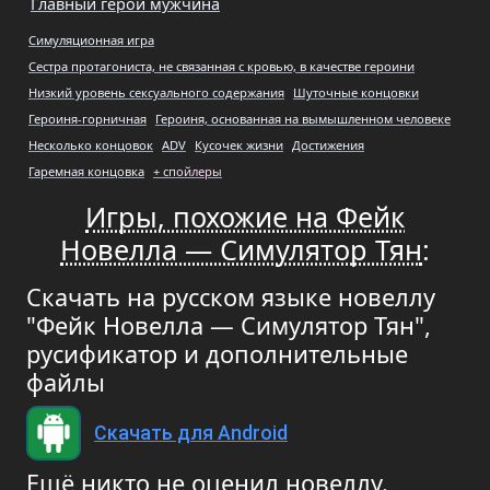
Главный герой мужчина
Симуляционная игра
Сестра протагониста, не связанная с кровью, в качестве героини
Низкий уровень сексуального содержания
Шуточные концовки
Героиня-горничная
Героиня, основанная на вымышленном человеке
Несколько концовок
ADV
Кусочек жизни
Достижения
Гаремная концовка
+ спойлеры
Игры, похожие на Фейк
Новелла — Симулятор Тян
:
Скачать на русском языке новеллу
"Фейк Новелла — Симулятор Тян",
русификатор и дополнительные
файлы
Скачать для Android
Ещё никто не оценил новеллу.