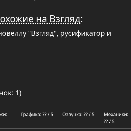
охожие на Взгляд
:
новеллу "Взгляд", русификатор и
нок: 1)
жи:
Графика: ?? / 5
Озвучка: ?? / 5
Механики:
?? / 5