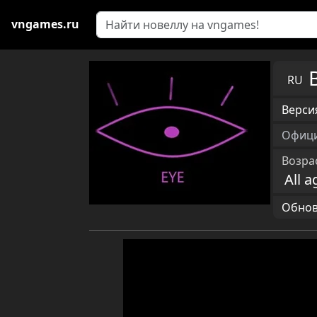
vngames.ru
RU
Версия
Офици
Возра
All a
Обновл