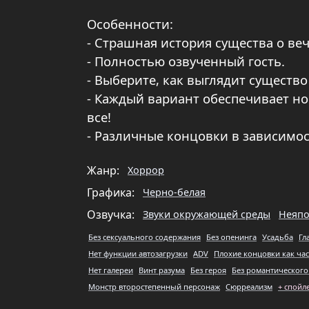
Особенности:
- Страшная история существа о ве
- Полностью озвученный гость.
- Выберите, как выглядит существ
- Каждый вариант обеспечивает н
все!
- Различные концовки в зависимос
Жанр:
Хоррор
Графика:
Черно-белая
Озвучка:
Звуки окружающей среды
Неяпо
Без сексуального содержания
Без опенинга
Усадьба
Гл
Нет функции автозагрузки
ADV
Плохие концовки как час
Нет галереи
Винт разума
Без героя
Без романтического
Монстр второстепенный персонаж
Сюрреализм
+ спойл