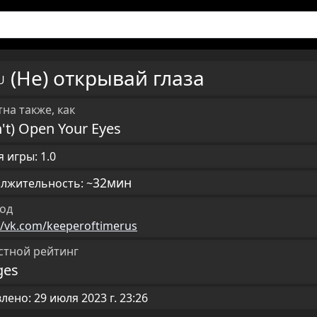
(Не) открывай глаза
RU
на также, как
't) Open Your Eyes
 игры: 1.0
32мин
лжительность: ~
од
//vk.com/keeperoftimerus
стной рейтинг
ges
ено: 29 июля 2023 г. 23:26