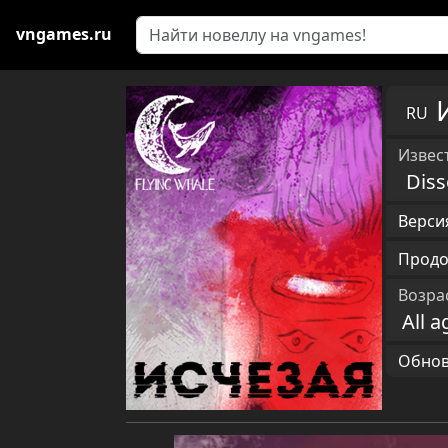
vngames.ru
RU
Извест
Diss
Версия
Продо
Возра
All a
Обновл