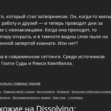
, который стал затворником. Он, когда-то милы
 работу и друзей — и теперь проводит дни за
 с незнакомцами. Когда она приходит, то
ртиру открыта, и в темноте видны слои пыли на
венной запертой комнате. Или нет?
а в современном сеттинге. Среди источников
 Гоити Суды и Рэмси Кэмпбелла.
колько главных героев
ы
Главный герой с лицом
Без опенинга
Интернет
Бонусные побочные истори
льность
Без романтического сюжета
Ужас тела
+ спойлеры
хожие на Dissolving
: