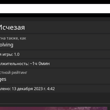
Исчезая
на также, как
olving
 игры: 1.0
1ч 0мин
лжительность: ~
стной рейтинг
ges
ено: 13 декабря 2023 г. 4:42