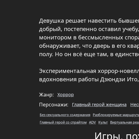
Девушка решает навестить бывшего
добрый, постепенно оставил учебу,
монитором в бессмысленных спорах
обнаруживает, что дверь в его ква
полу. Но он всё еще там, в единст
Экспериментальная хоррор-новелл
вдохновения работы Дзюндзи Ито,
Жанр:
Хоррор
Персонажи:
Главный герой женщина
Нес
Без сексуального содержания
Разблокируемые маршрут
Главный герой со спрайтом
ADV
Культ
Виртуальная реа
Игры, по