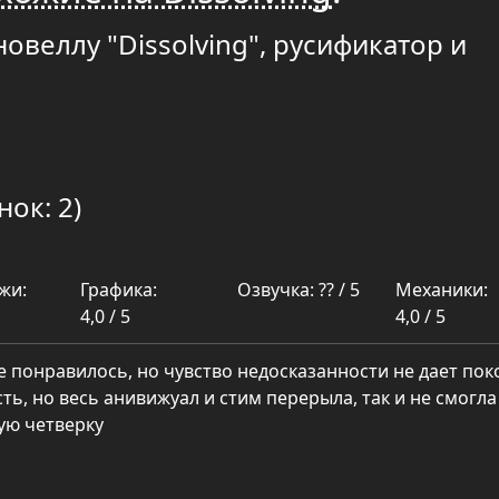
овеллу "Dissolving", русификатор и
нок: 2)
жи:
Графика:
Озвучка: ?? / 5
Механики:
4,0 / 5
4,0 / 5
 понравилось, но чувство недосказанности не дает пок
сть, но весь анивижуал и стим перерыла, так и не смогла
дую четверку