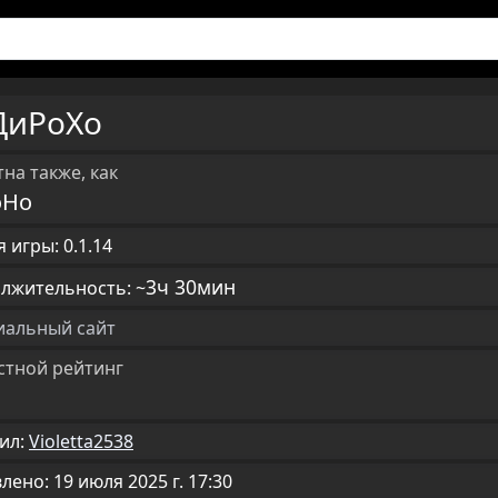
ДиРоХо
на также, как
oHo
 игры: 0.1.14
3ч 30мин
лжительность: ~
альный сайт
стной рейтинг
ил:
Violetta2538
ено: 19 июля 2025 г. 17:30