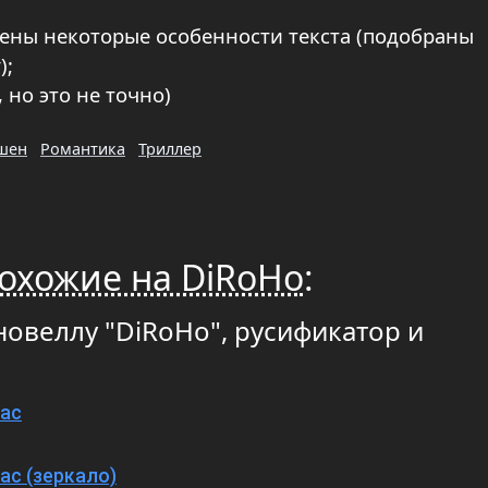
лены некоторые особенности текста (подобраны
);
 но это не точно)
шен
Романтика
Триллер
охожие на DiRoHo
:
новеллу "DiRoHo", русификатор и
Mac
ac (зеркало)