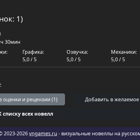
нок: 1)
n
3ч 30мин
жи:
Графика:
Озвучка:
Механики:
5,0 / 5
5,0 / 5
5,0 / 5
>
е оценки и рецензии (1)
Добавить в желаемое
К списку всех новелл
© 2023-2026
vngames.ru
- визуальные новеллы на русско