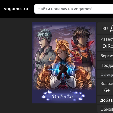
vngames.ru
RU
Извест
DiR
Версия
Продо
Офици
Возра
16+
Добав
Обновл