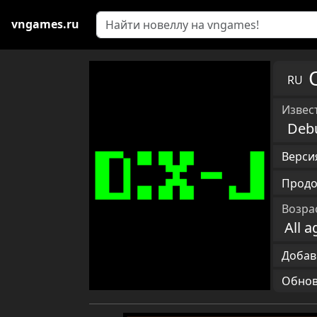
vngames.ru
RU
Извест
Deb
Версия
Продо
Возра
All a
Добав
Обновл