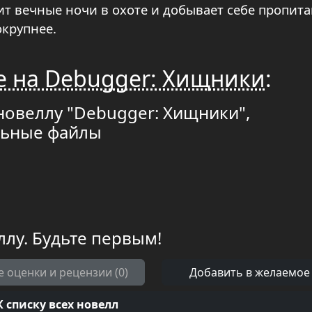
ит вечные ночи в охоте и добывает себе пропита
окрупнее.
е на Debugger: Хищники
:
новеллу "Debugger: Хищники",
льные файлы
ллу. Будьте первым!
е оценки и рецензии (0)
Добавить в желаемое
К списку всех новелл