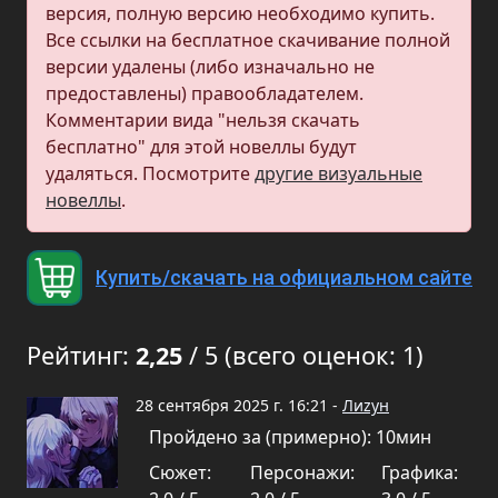
версия, полную версию необходимо купить.
Все ссылки на бесплатное скачивание полной
версии удалены (либо изначально не
предоставлены) правообладателем.
Комментарии вида "нельзя скачать
бесплатно" для этой новеллы будут
удаляться. Посмотрите
другие визуальные
новеллы
.
Купить/скачать на официальном сайте
Рейтинг:
2,25
/ 5 (всего оценок: 1)
28 сентября 2025 г. 16:21 -
Лиzун
Пройдено за (примерно): 10мин
Сюжет:
Персонажи:
Графика: