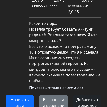
2,0 / 5
2,0 / 5
3,0 / 5
Озвучка: ?? / 5
Механики:
2,0 / 5
Какой-то сюр...
Новелла требует Создать Аккаунт
ради неё. Впервые такое вижу. Я что,
мморпг скачала?
Без этого возможно поиграть минут
10 в открытую демку, что я и сделала.
Из плюсов - можно создать
портретик главной героини. Из
минусов - после мы его не увидим)
Какое-то скачущее повествование ни
о чём,…
Показать отзыв целиком >>>
Написать
Все оценки
Добавить в
свой
и рецензии
желаемое