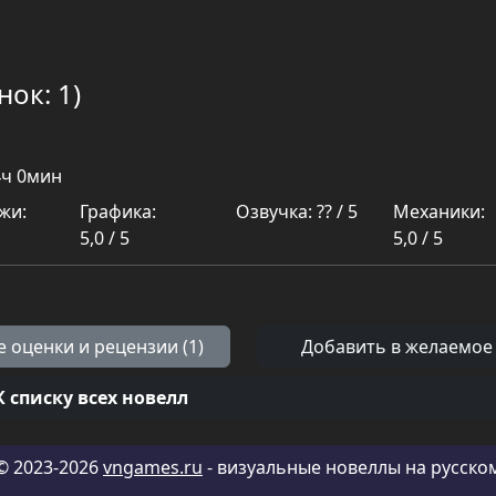
нок: 1)
4ч 0мин
жи:
Графика:
Озвучка: ?? / 5
Механики:
5,0 / 5
5,0 / 5
е оценки и рецензии (1)
Добавить в желаемое
К списку всех новелл
© 2023-2026
vngames.ru
- визуальные новеллы на русско