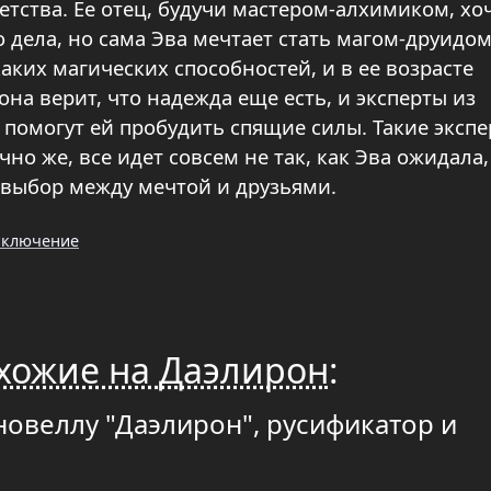
етства. Ее отец, будучи мастером-алхимиком, хо
 дела, но сама Эва мечтает стать магом-друидом
каких магических способностей, и в ее возрасте
она верит, что надежда еще есть, и эксперты из
помогут ей пробудить спящие силы. Такие эксп
но же, все идет совсем не так, как Эва ожидала,
 выбор между мечтой и друзьями.
ключение
хожие на Даэлирон
:
новеллу "Даэлирон", русификатор и