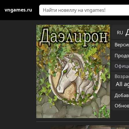
vngames.ru
RU
Версия
Продо
Офици
Возра
All a
Добав
Обновл