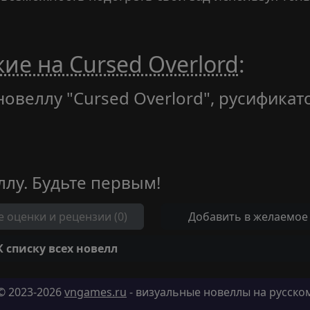
ие на Cursed Overlord
:
новеллу "Cursed Overlord", русификат
ллу. Будьте первым!
е оценки и рецензии (0)
Добавить в желаемое
К списку всех новелл
© 2023-2026
vngames.ru
- визуальные новеллы на русско