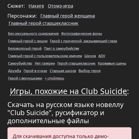
Сюжет:
Накиге
Отомэ-игра
Персонажи:
Главный герой женщина
Главный герой старшеклассник
Без сексуального содержания
Фотографические фоны
Главный герой с лицом
Герой с прической, закрывающей глаза
Беловолосый герой
Пакт о самоубийстве
Главный герой с пользовательским именем
Школа
ADV
Самоубийство
Нет галереи
Герой-старшеклассник
Кровавые сцены
Дружба
Герой в очках
Старшая школа
Выбор героя
Герой с веснушками
+ спойлеры
Игры, похожие на Club Suicide
:
Скачать на русском языке новеллу
"Club Suicide", русификатор и
дополнительные файлы
Для скачивания доступна только демо-