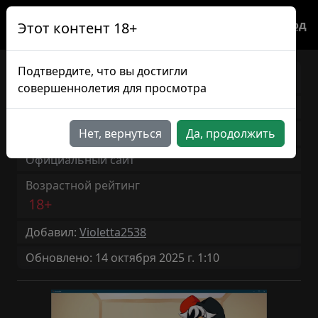
Вход
Этот контент 18+
Подтвердите, что вы достигли
Circus Alert!
RU
совершеннолетия для просмотра
Версия игры: 1.0
11мин
Нет, вернуться
Да, продолжить
Продолжительность: ~
Официальный сайт
Возрастной рейтинг
18+
Добавил:
Violetta2538
Обновлено: 14 октября 2025 г. 1:10