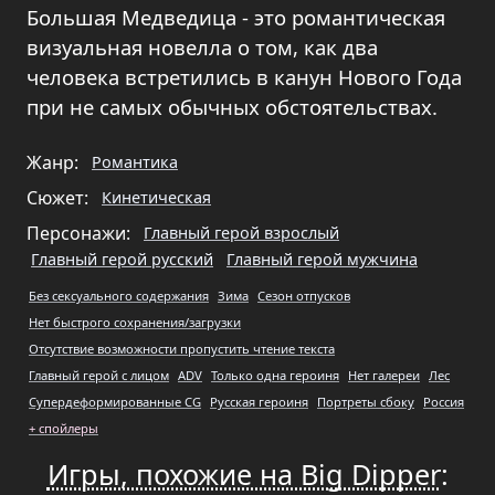
Большая Медведица - это романтическая
визуальная новелла о том, как два
человека встретились в канун Нового Года
при не самых обычных обстоятельствах.
Жанр:
Романтика
Сюжет:
Кинетическая
Персонажи:
Главный герой взрослый
Главный герой русский
Главный герой мужчина
Без сексуального содержания
Зима
Сезон отпусков
Нет быстрого сохранения/загрузки
Отсутствие возможности пропустить чтение текста
Главный герой с лицом
ADV
Только одна героиня
Нет галереи
Лес
Супердеформированные CG
Русская героиня
Портреты сбоку
Россия
+ спойлеры
Игры, похожие на Big Dipper
: