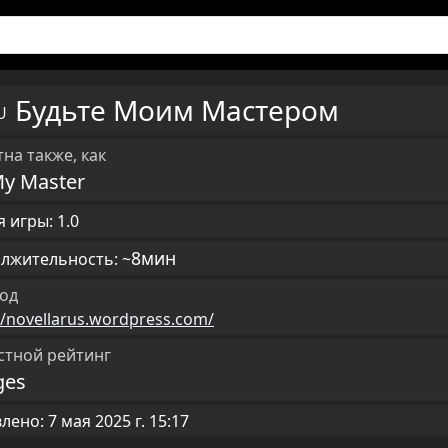
Будьте Моим Мастером
RU
на также, как
My Master
 игры: 1.0
8мин
лжительность: ~
од
//novellarus.wordpress.com/
стной рейтинг
ges
ено: 7 мая 2025 г. 15:17