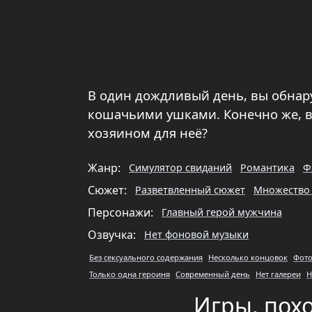
В один дождливый день, вы обнаруж
кошачьими ушками. Конечно же, вы
хозяином для неё?
Жанр:
Симулятор свиданий
Романтика
Ф
Сюжет:
Разветвленный сюжет
Множество
Персонажи:
Главный герой мужчина
Озвучка:
Нет фоновой музыки
Без сексуального содержания
Несколько концовок
Фото
Только одна героиня
Современный день
Нет галереи
Н
Игры, пох