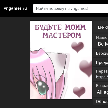
vngames.ru
EN/
Извест
Be 
Версия
Продо
Перев
https:
Возра
All a
Обновл