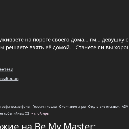
иваете на пороге своего дома... гм... девушку с
 решаете взять её домой... Станете ли вы хор
энтези
 выборов
графические фоны
Героиня-кошка
Окончание игры
Отсутствие отставок
ADV
ет событийных CG
+ спойлеры
ожие на Be My Master
: