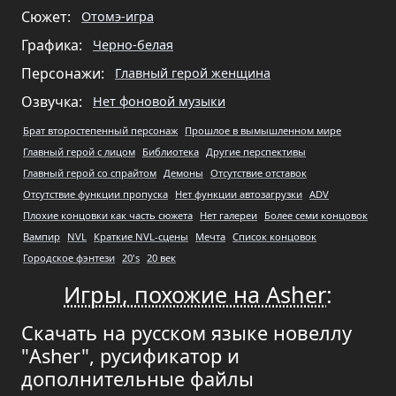
Сюжет:
Отомэ-игра
Графика:
Черно-белая
Персонажи:
Главный герой женщина
Озвучка:
Нет фоновой музыки
Брат второстепенный персонаж
Прошлое в вымышленном мире
Главный герой с лицом
Библиотека
Другие перспективы
Главный герой со спрайтом
Демоны
Отсутствие отставок
Отсутствие функции пропуска
Нет функции автозагрузки
ADV
Плохие концовки как часть сюжета
Нет галереи
Более семи концовок
Вампир
NVL
Краткие NVL-сцены
Мечта
Список концовок
Городское фэнтези
20's
20 век
Игры, похожие на Asher
:
Скачать на русском языке новеллу
"Asher", русификатор и
дополнительные файлы