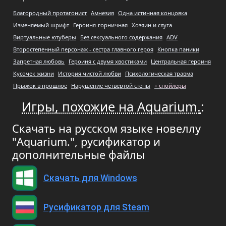
Благородный протагонист
Амнезия
Одна истинная концовка
Изменяемый шрифт
Героиня-горничная
Хозяин и слуга
Виртуальные ютуберы
Без сексуального содержания
ADV
Второстепенный персонаж - сестра главного героя
Кнопка паники
Запретная любовь
Героиня с двумя хвостиками
Центральная героиня
Кусочек жизни
История чистой любви
Психологическая травма
Прыжок в прошлое
Нарушение четвертой стены
+ спойлеры
Игры, похожие на Aquarium.
:
Скачать на русском языке новеллу
"Aquarium.", русификатор и
дополнительные файлы
Скачать для Windows
Русификатор для Steam