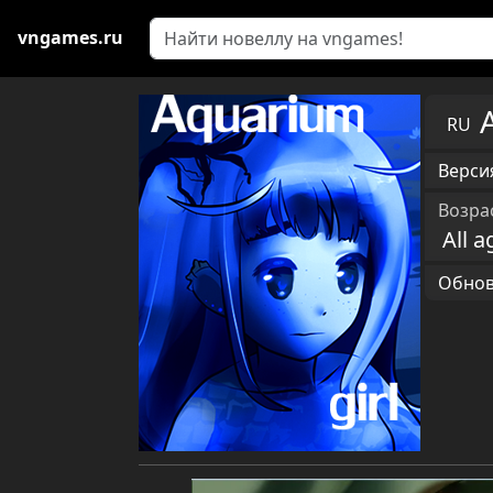
vngames.ru
RU
Версия
Возра
All a
Обновл