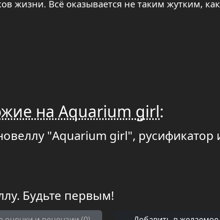
ков жизни. Всё оказывается не таким жутким, ка
жие на Aquarium girl
:
овеллу "Aquarium girl", русификатор 
ллу. Будьте первым!
е оценки и рецензии (0)
Добавить в желаемое