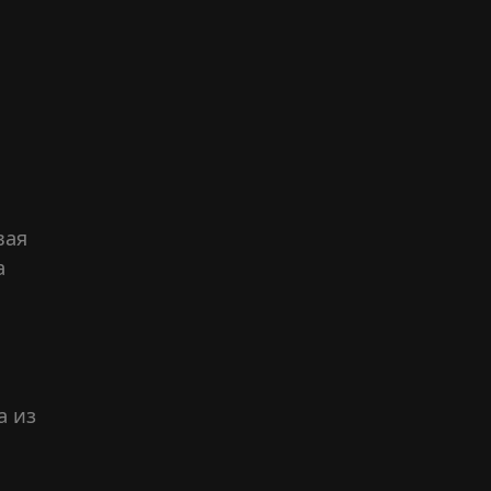
вая
а
а из