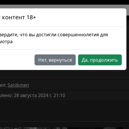
 контент 18+
Антропомодель
вердите, что вы достигли совершеннолетия для
мотра
1ч 0мин
лжительность: ~
альный сайт
Нет, вернуться
Да, продолжить
стной рейтинг
ил:
Sanikmen
ено: 28 августа 2024 г. 21:10