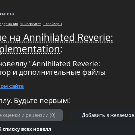
ситета
содержания
Университет
+ спойлеры
 на Annihilated Reverie:
plementation
:
овеллу "Annihilated Reverie:
атор и дополнительные файлы
ном сайте
ллу. Будьте первым!
е оценки и рецензии (0)
Добавить в желаемое
К списку всех новелл