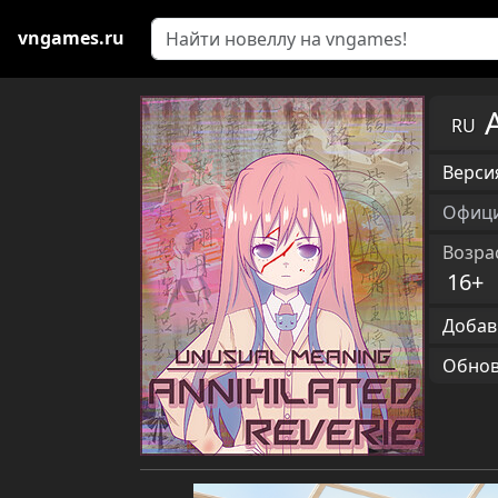
vngames.ru
RU
Версия
Офици
Возра
16+
Добав
Обновл