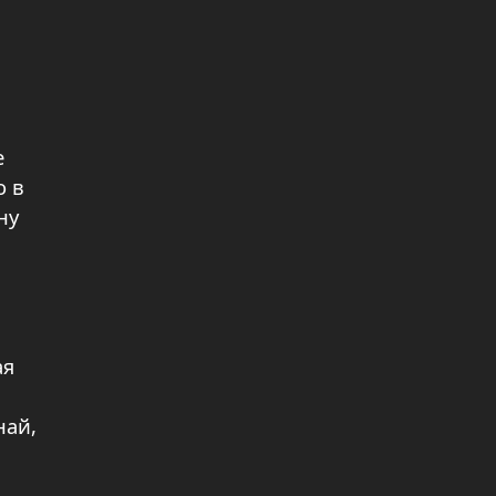
е
о в
ну
ая
най,