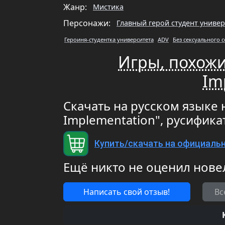
Жанр:
Мистика
Персонажи:
Главный герой студент универ
Героиня-студентка университета
ADV
Без сексуального 
Игры, похожие
Im
Скачать на русском языке н
Implementation", русифик
Купить/скачать на официаль
Ещё никто не оценил нове
Написать свой отзыв!
Вс