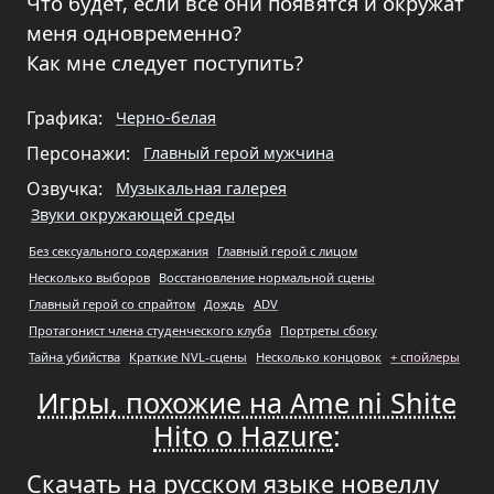
Что будет, если все они появятся и окружат
меня одновременно?
Как мне следует поступить?
Графика:
Черно-белая
Персонажи:
Главный герой мужчина
Озвучка:
Музыкальная галерея
Звуки окружающей среды
Без сексуального содержания
Главный герой с лицом
Несколько выборов
Восстановление нормальной сцены
Главный герой со спрайтом
Дождь
ADV
Протагонист члена студенческого клуба
Портреты сбоку
Тайна убийства
Краткие NVL-сцены
Несколько концовок
+ спойлеры
Игры, похожие на Ame ni Shite
Hito o Hazure
:
Скачать на русском языке новеллу