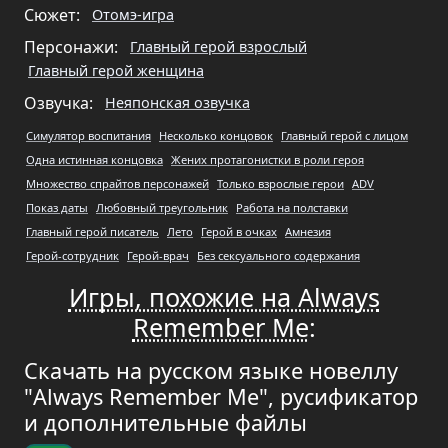
Сюжет:
Отомэ-игра
Персонажи:
Главный герой взрослый
Главный герой женщина
Озвучка:
Неяпонская озвучка
Симулятор воспитания
Несколько концовок
Главный герой с лицом
Одна истинная концовка
Жених протагонистки в роли героя
Множество спрайтов персонажей
Только взрослые герои
ADV
Показ даты
Любовный треугольник
Работа на полставки
Главный герой писатель
Лето
Герой в очках
Амнезия
Герой-сотрудник
Герой-врач
Без сексуального содержания
Игры, похожие на Always
Remember Me
:
Скачать на русском языке новеллу
"Always Remember Me", русификатор
и дополнительные файлы