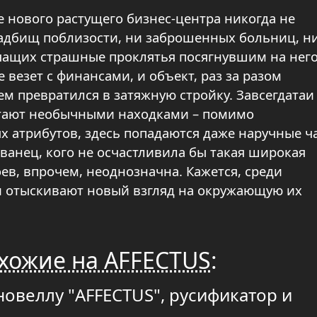
 нового растущего бизнес-центра никогда не
ладбищ поблизости, ни заброшенных больниц, н
ащих страшные проклятья посягнувшим на него
 везет с финансами, и объект, раз за разом
м превратился в затяжную стройку. Завсегдатаи
астают необычными находками – помимо
х атрибутов, здесь попадаются даже наручные ч
рванец, кого не осчастливила бы такая широкая
ев, впрочем, неоднозначна. Кажется, среди
и отыскивают новый взгляд на окружающую их
хожие на AFFECTUS
:
новеллу "AFFECTUS", русификатор и