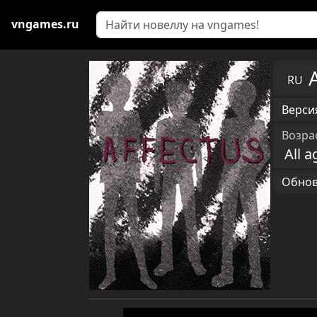
vngames.ru
RU
Версия
Возра
All a
Обновл