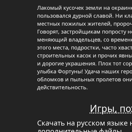
Лакомый кусочек земли на окраине
пользовался дурной славой. Ни к
местных пожилых жителей, пророч
Говорят, застройщикам попросту не
меняющий владельцев, со времене
этого места, подростки, часто хв
строительных касок и прочих явны
и дорогие украшения. Плох тот со
улыбка Фортуны! Удача наших геро
обломков и пыльных пролетов он
действительность.
Игры, по
Скачать на русском языке 
дополнительные файлы